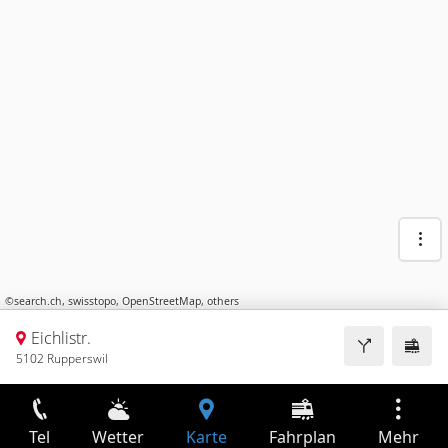
©
search.ch
,
swisstopo
,
OpenStreetMap
,
others
Eichlistr.
5102 Rupperswil
Tel
Wetter
Karte
Fahrplan
Mehr