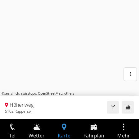
©
search.ch
,
swisstopo
,
OpenStreetMap
,
others
Höhenweg
5102 Rupperswil
Tel
Wetter
Karte
Fahrplan
Mehr