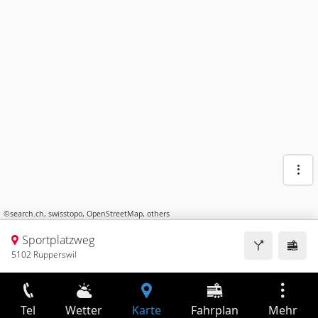
©
search.ch
,
swisstopo
,
OpenStreetMap
,
others
Sportplatzweg
5102 Rupperswil
Tel
Wetter
Karte
Fahrplan
Mehr