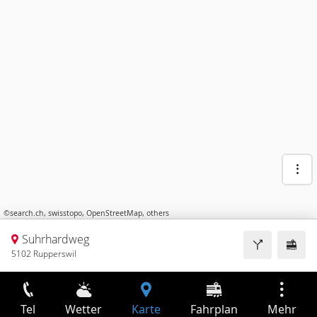
©
search.ch
,
swisstopo
,
OpenStreetMap
,
others
Suhrhardweg
5102 Rupperswil
Tel
Wetter
Karte
Fahrplan
Mehr