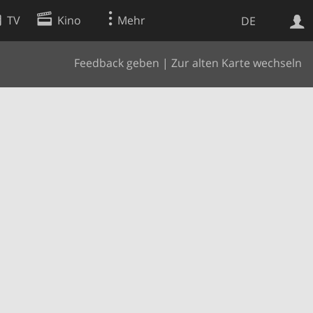
TV
Kino
Mehr
DE
Feedback geben
|
Zur alten Karte wechseln
Websuche
Apps