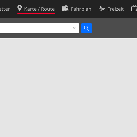
tter
Karte / Route
Fahrplan
Freizeit
Cookie-Richtlinie
ingungen
Cookie-Einstellungen
rklärung
Entwickler