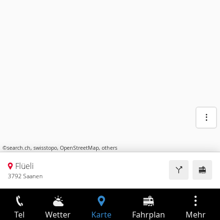
©
search.ch
,
swisstopo
,
OpenStreetMap
,
others
Flüeli
3792 Saanen
Tel
Wetter
Karte
Fahrplan
Mehr