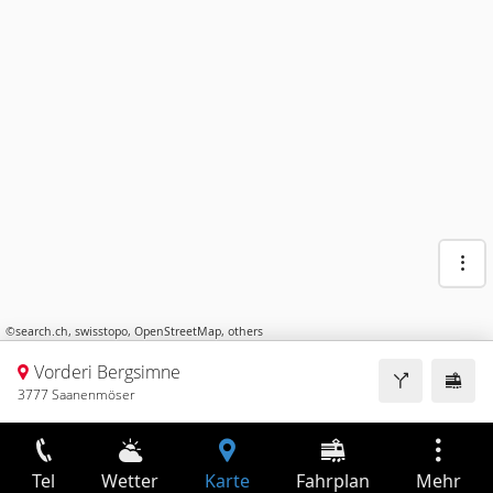
©
search.ch
,
swisstopo
,
OpenStreetMap
,
others
Vorderi Bergsimne
3777 Saanenmöser
Tel
Wetter
Karte
Fahrplan
Mehr