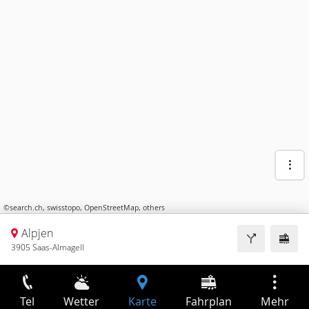
©
search.ch
,
swisstopo
,
OpenStreetMap
,
others
Alpjen
3905 Saas-Almagell
Tel
Wetter
Karte
Fahrplan
Mehr