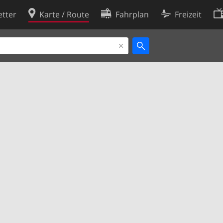
tter
Karte / Route
Fahrplan
Freizeit
Cookie-Richtlinie
ingungen
Cookie-Einstellungen
rklärung
Entwickler