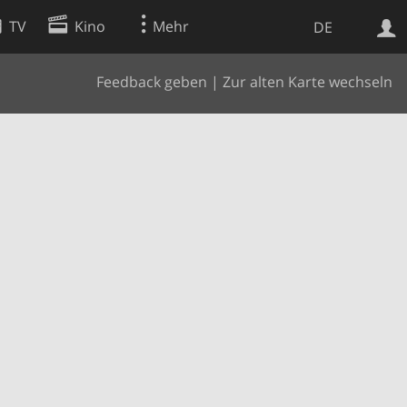
TV
Kino
Mehr
DE
Feedback geben
|
Zur alten Karte wechseln
Websuche
Apps