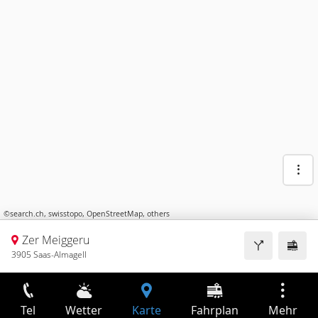
©
search.ch
,
swisstopo
,
OpenStreetMap
,
others
Zer Meiggeru
3905 Saas-Almagell
Tel
Wetter
Karte
Fahrplan
Mehr