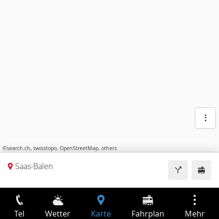
©
search.ch
,
swisstopo
,
OpenStreetMap
,
others
Saas-Balen
Tel
Wetter
Karte
Fahrplan
Mehr