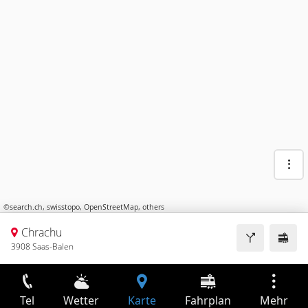
©
search.ch
,
swisstopo
,
OpenStreetMap
,
others
Chrachu
3908 Saas-Balen
Tel
Wetter
Karte
Fahrplan
Mehr