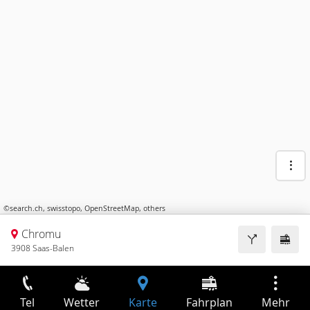
©
search.ch
,
swisstopo
,
OpenStreetMap
,
others
Chromu
3908 Saas-Balen
Tel
Wetter
Karte
Fahrplan
Mehr