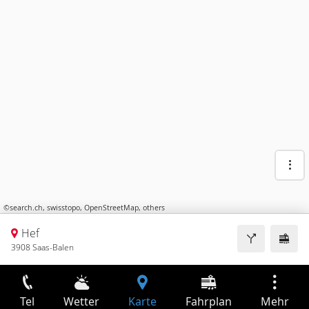
©
search.ch
,
swisstopo
,
OpenStreetMap
,
others
Hef
3908 Saas-Balen
Tel
Wetter
Karte
Fahrplan
Mehr