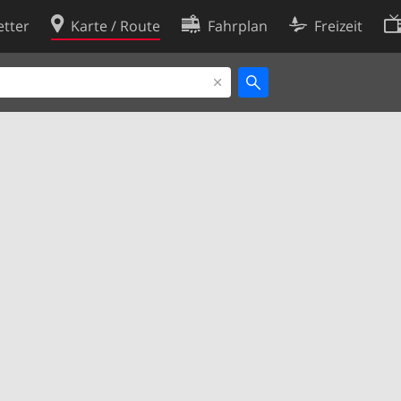
tter
Karte / Route
Fahrplan
Freizeit
Cookie-Richtlinie
ingungen
Cookie-Einstellungen
rklärung
Entwickler