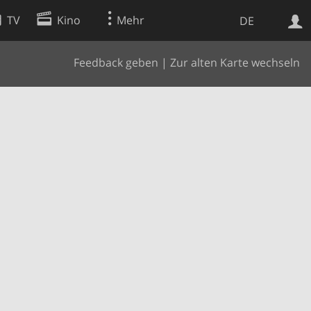
TV
Kino
Mehr
DE
Feedback geben
|
Zur alten Karte wechseln
Websuche
Apps