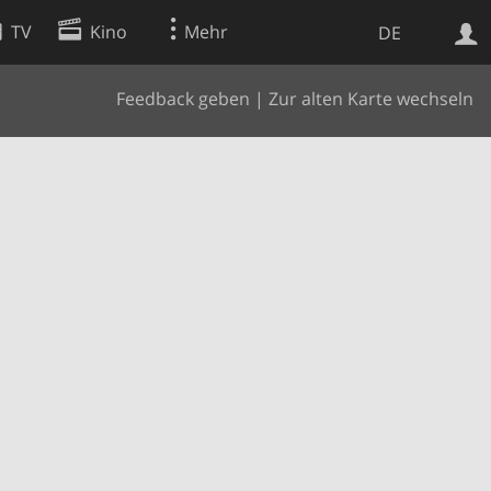
TV
Kino
Mehr
DE
Feedback geben
|
Zur alten Karte wechseln
Websuche
Apps