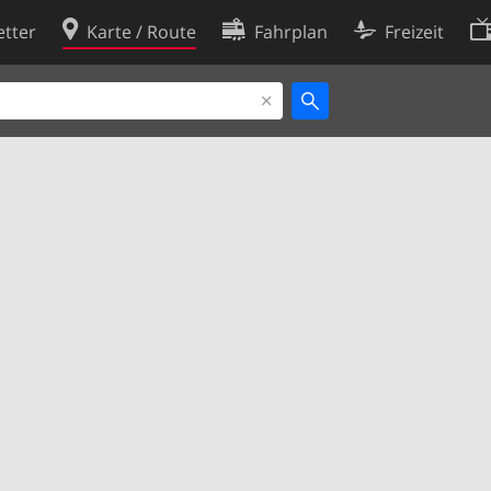
tter
Karte / Route
Fahrplan
Freizeit
Cookie-Richtlinie
ingungen
Cookie-Einstellungen
rklärung
Entwickler