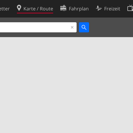
tter
Karte / Route
Fahrplan
Freizeit
Cookie-Richtlinie
ingungen
Cookie-Einstellungen
rklärung
Entwickler