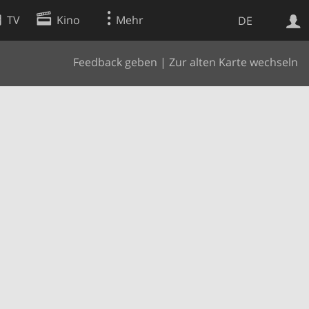
TV
Kino
Mehr
DE
Feedback geben
|
Zur alten Karte wechseln
Websuche
Apps