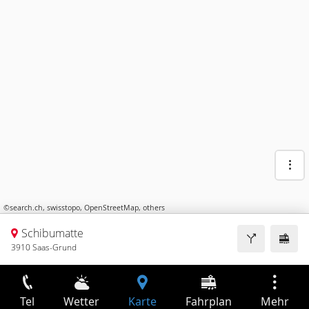
©
search.ch
,
swisstopo
,
OpenStreetMap
,
others
Schibumatte
3910 Saas-Grund
Tel
Wetter
Karte
Fahrplan
Mehr