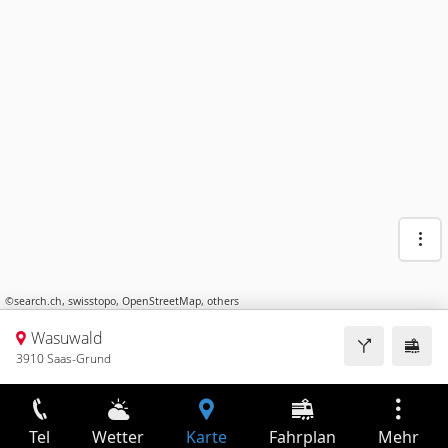
©
search.ch
,
swisstopo
,
OpenStreetMap
,
others
Wasuwald
3910 Saas-Grund
Tel
Wetter
Karte
Fahrplan
Mehr