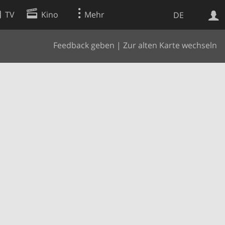
TV
Kino
Mehr
DE
Feedback geben
|
Zur alten Karte wechseln
Websuche
Apps