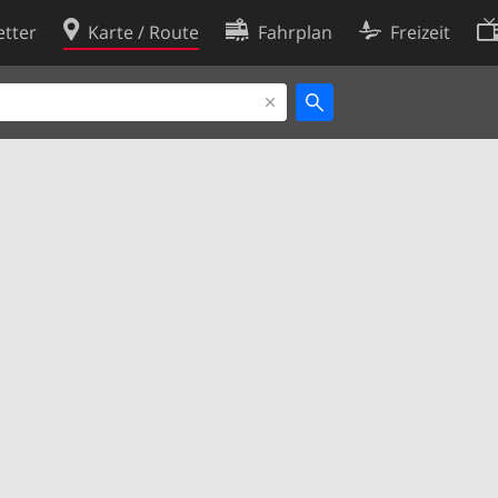
tter
Karte / Route
Fahrplan
Freizeit
Cookie-Richtlinie
ingungen
Cookie-Einstellungen
rklärung
Entwickler