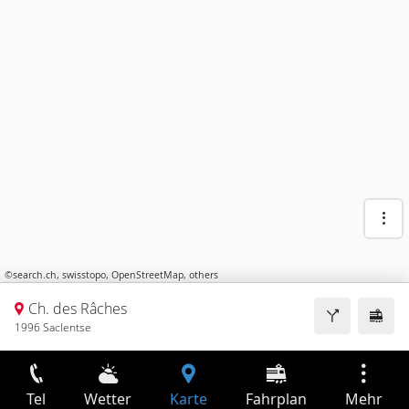
©
search.ch
,
swisstopo
,
OpenStreetMap
,
others
Ch. des Râches
1996 Saclentse
Tel
Wetter
Karte
Fahrplan
Mehr