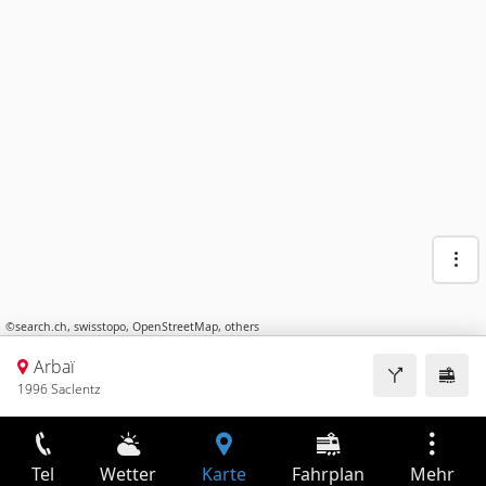
©
search.ch
,
swisstopo
,
OpenStreetMap
,
others
Arbaï
1996 Saclentz
Tel
Wetter
Karte
Fahrplan
Mehr