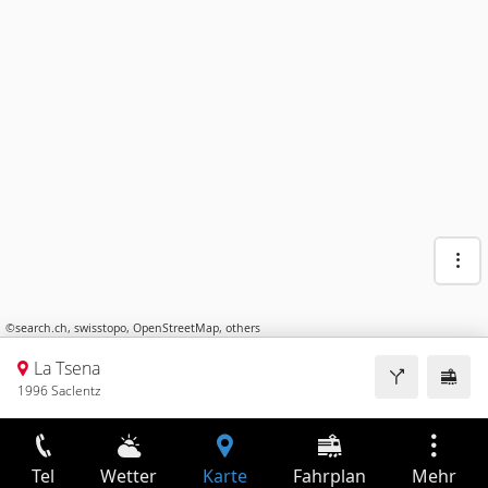
©
search.ch
,
swisstopo
,
OpenStreetMap
,
others
La Tsena
1996 Saclentz
Tel
Wetter
Karte
Fahrplan
Mehr