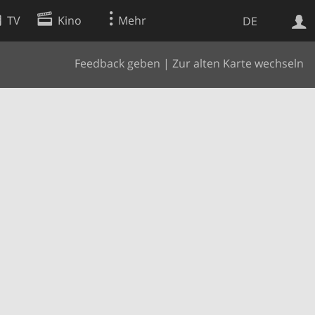
TV
Kino
Mehr
DE
Feedback geben
|
Zur alten Karte wechseln
Websuche
Apps