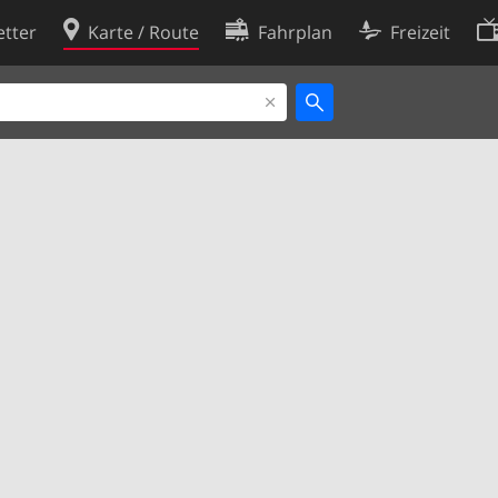
tter
Karte / Route
Fahrplan
Freizeit
Cookie-Richtlinie
ingungen
Cookie-Einstellungen
rklärung
Entwickler