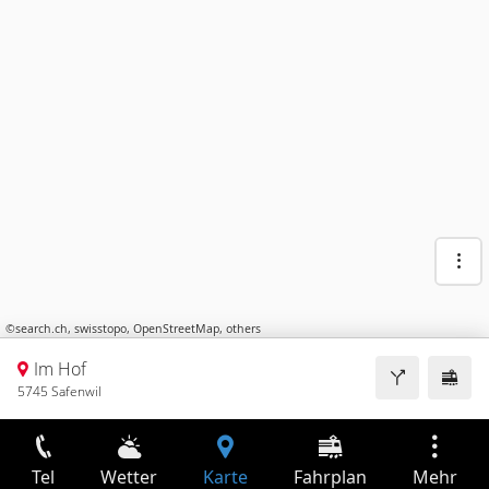
©
search.ch
,
swisstopo
,
OpenStreetMap
,
others
Im Hof
5745 Safenwil
Tel
Wetter
Karte
Fahrplan
Mehr