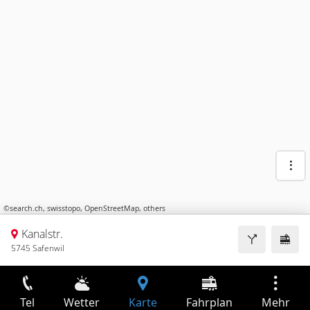
©
search.ch
,
swisstopo
,
OpenStreetMap
,
others
Kanalstr.
5745 Safenwil
Tel
Wetter
Karte
Fahrplan
Mehr