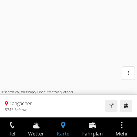
©
search.ch
,
swisstopo
,
OpenStreetMap
,
others
Längacher
5745 Safenwil
Tel
Wetter
Karte
Fahrplan
Mehr