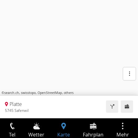
©
search.ch
,
swisstopo
,
OpenStreetMap
,
others
Platte
5745 Safenwil
Tel
Wetter
Karte
Fahrplan
Mehr