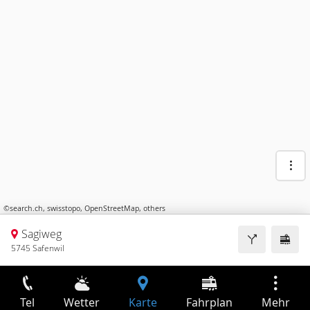
©
search.ch
,
swisstopo
,
OpenStreetMap
,
others
Sagiweg
5745 Safenwil
Tel
Wetter
Karte
Fahrplan
Mehr