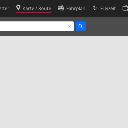
tter
Karte / Route
Fahrplan
Freizeit
Cookie-Richtlinie
ingungen
Cookie-Einstellungen
rklärung
Entwickler