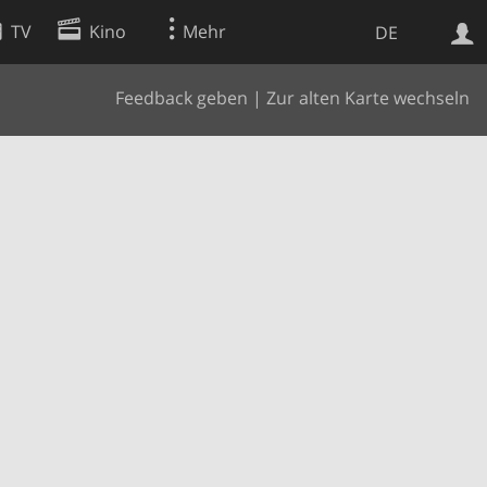
TV
Kino
Mehr
DE
Feedback geben
|
Zur alten Karte wechseln
Websuche
Apps