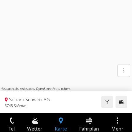
©
search.ch
,
swisstopo
,
OpenStreetMap
,
others
Subaru Schweiz AG
5745 Safenwil
Tel
Wetter
Karte
Fahrplan
Mehr