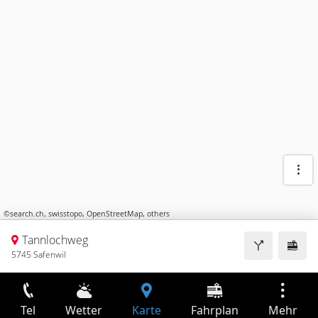
©
search.ch
,
swisstopo
,
OpenStreetMap
,
others
Tannlochweg
5745 Safenwil
Tel
Wetter
Karte
Fahrplan
Mehr