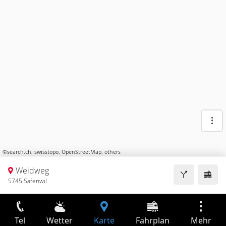
©
search.ch
,
swisstopo
,
OpenStreetMap
,
others
Weidweg
5745 Safenwil
Tel
Wetter
Karte
Fahrplan
Mehr