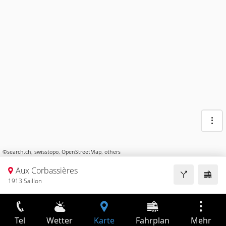
©
search.ch
,
swisstopo
,
OpenStreetMap
,
others
Aux Corbassières
1913 Saillon
Tel
Wetter
Karte
Fahrplan
Mehr