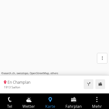
©
search.ch
,
swisstopo
,
OpenStreetMap
,
others
En Champlan
1913 Saillon
Tel
Wetter
Karte
Fahrplan
Mehr