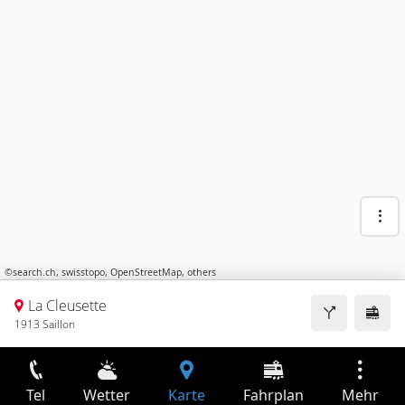
©
search.ch
,
swisstopo
,
OpenStreetMap
,
others
La Cleusette
1913 Saillon
Tel
Wetter
Karte
Fahrplan
Mehr