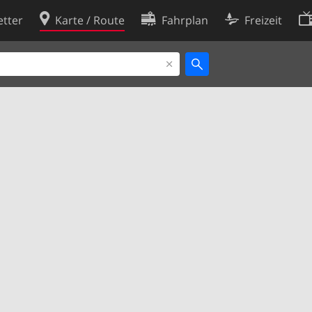
tter
Karte / Route
Fahrplan
Freizeit
Cookie-Richtlinie
ingungen
Cookie-Einstellungen
rklärung
Entwickler