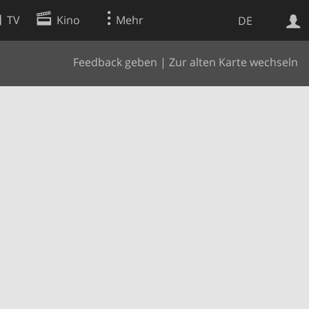
TV
Kino
Mehr
DE
Feedback geben
|
Zur alten Karte wechseln
Websuche
Apps