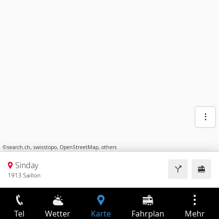
©
search.ch
,
swisstopo
,
OpenStreetMap
,
others
Sinday
1913 Saillon
Tel
Wetter
Karte
Fahrplan
Mehr