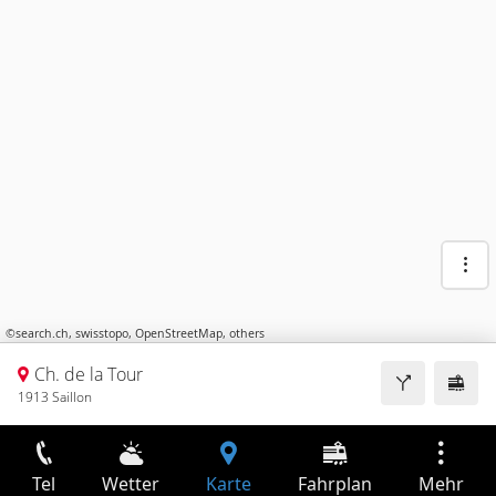
©
search.ch
,
swisstopo
,
OpenStreetMap
,
others
Ch. de la Tour
1913 Saillon
Tel
Wetter
Karte
Fahrplan
Mehr