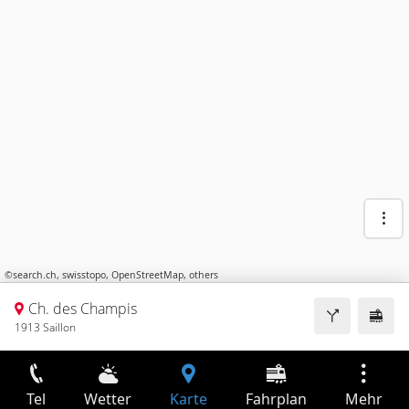
©
search.ch
,
swisstopo
,
OpenStreetMap
,
others
Ch. des Champis
1913 Saillon
Tel
Wetter
Karte
Fahrplan
Mehr