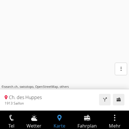
©
search.ch
,
swisstopo
,
OpenStreetMap
,
others
Ch. des Huppes
1913 Saillon
Tel
Wetter
Karte
Fahrplan
Mehr