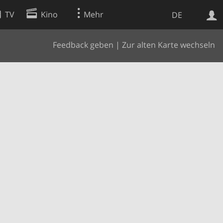
TV
Kino
Mehr
DE
Feedback geben
|
Zur alten Karte wechseln
Websuche
Apps