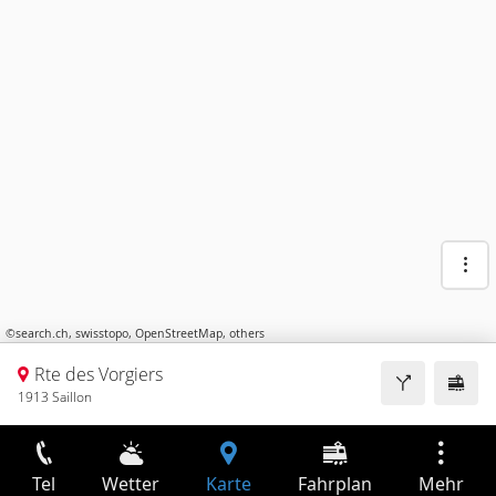
©
search.ch
,
swisstopo
,
OpenStreetMap
,
others
Rte des Vorgiers
1913 Saillon
Tel
Wetter
Karte
Fahrplan
Mehr