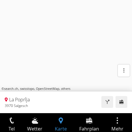
©
search.ch
,
swisstopo
,
OpenStreetMap
,
others
La Poprîja
3970 Salgesch
Tel
Wetter
Karte
Fahrplan
Mehr