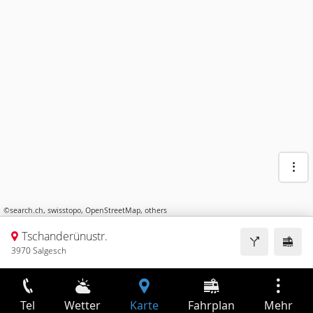
©
search.ch
,
swisstopo
,
OpenStreetMap
,
others
Tschanderünustr.
3970 Salgesch
Tel
Wetter
Karte
Fahrplan
Mehr