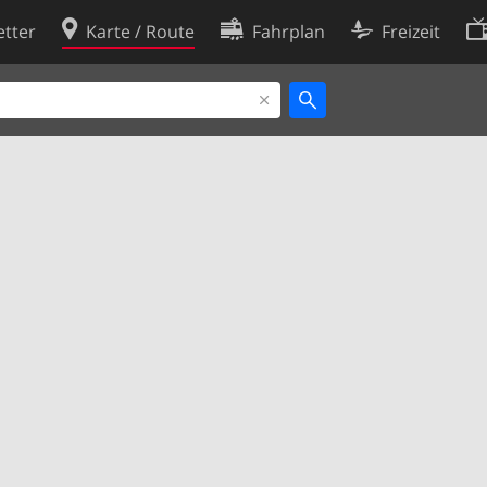
tter
Karte / Route
Fahrplan
Freizeit
Cookie-Richtlinie
ingungen
Cookie-Einstellungen
rklärung
Entwickler