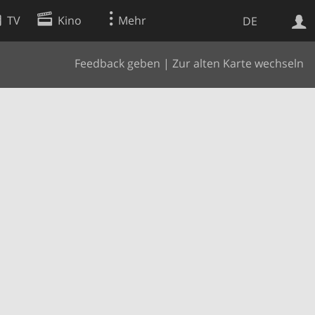
TV
Kino
Mehr
DE
Feedback geben
|
Zur alten Karte wechseln
Websuche
Apps