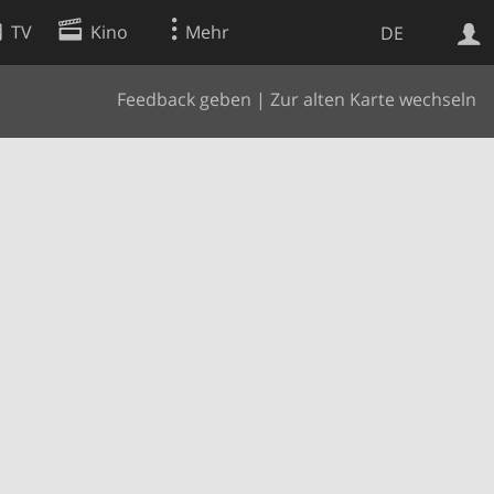
TV
Kino
Mehr
DE
Feedback geben
|
Zur alten Karte wechseln
Websuche
Apps