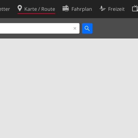
tter
Karte / Route
Fahrplan
Freizeit
Cookie-Richtlinie
ingungen
Cookie-Einstellungen
rklärung
Entwickler