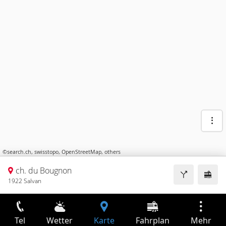
©
search.ch
,
swisstopo
,
OpenStreetMap
,
others
ch. du Bougnon
1922 Salvan
Tel
Wetter
Karte
Fahrplan
Mehr