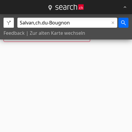
ch. du Bougnon, Salvan ist neu:
Feedback
|
Zur alten Karte wechseln
Bougnon
, Salvan