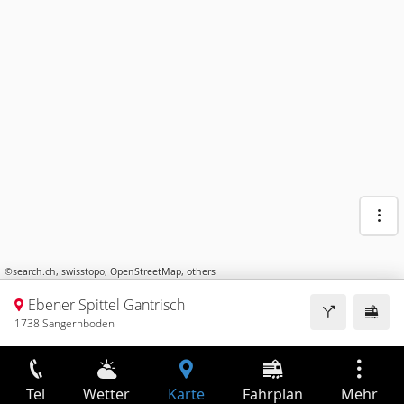
©
search.ch
,
swisstopo
,
OpenStreetMap
,
others
Ebener Spittel Gantrisch
1738 Sangernboden
Tel
Wetter
Karte
Fahrplan
Mehr