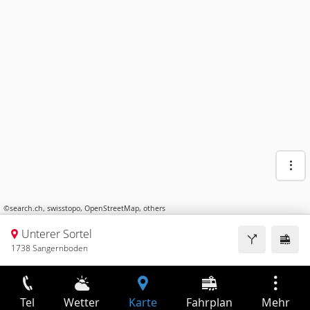
©
search.ch
,
swisstopo
,
OpenStreetMap
,
others
Unterer Sortel
1738 Sangernboden
Tel
Wetter
Karte
Fahrplan
Mehr